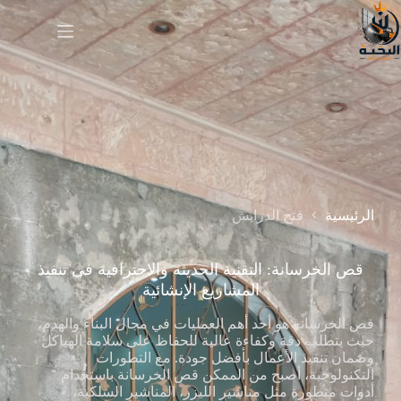
الرئيسية
فتح الدرايش
قص الخرسانة: التقنية الحديثة والاحترافية في تنفيذ
المشاريع الإنشائية
قص الخرسانة هو أحد أهم العمليات في مجال البناء والهدم،
حيث يتطلب دقة وكفاءة عالية للحفاظ على سلامة الهياكل
وضمان تنفيذ الأعمال بأفضل جودة. مع التطورات
التكنولوجية، أصبح من الممكن قص الخرسانة باستخدام
أدوات متطورة مثل مناشير الليزر، المناشير السلكية،