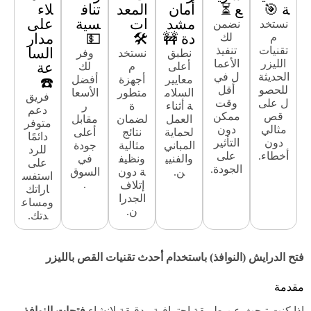
ة 🎯
ع ⏳
أمان
المعد
تناف
لاء
مشد
ات
سية
على
نستخد
نضمن
دة 🚧
🛠
💵
مدار
م
لك
تقنيات
تنفيذ
السا
نطبق
نستخد
وفر
الليزر
الأعما
عة
أعلى
م
لك
الحديثة
ل في
معايير
أجهزة
أفضل
☎️
للحصو
أقل
السلام
متطور
الأسعا
فريق
ل على
وقت
ة أثناء
ة
ر
دعم
قص
ممكن
العمل
لضمان
مقابل
متوفر
مثالي
دون
لحماية
نتائج
أعلى
دائمًا
دون
التأثير
المباني
مثالية
جودة
للرد
أخطاء.
على
والفنيي
ونظيف
في
على
الجودة.
ن.
ة دون
السوق
استفس
.
إتلاف
اراتك
الجدرا
ومساع
ن.
دتك.
فتح الدرايش (النوافذ) باستخدام أحدث تقنيات القص بالليزر
مقدمة
إذا كنت تبحث عن طريقة احترافية ودقيقة لإنشاء
فتحات النوافذ