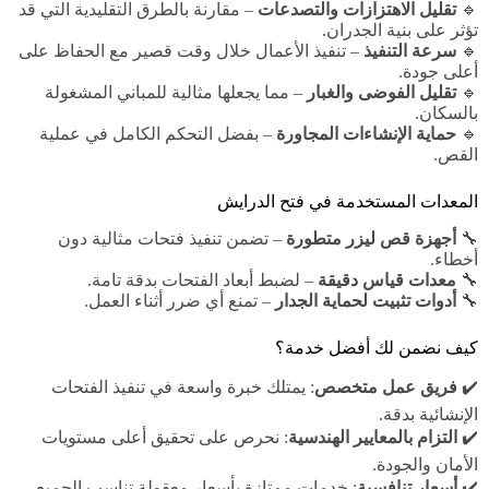
🔹
تقليل الاهتزازات والتصدعات
– مقارنة بالطرق التقليدية التي قد
تؤثر على بنية الجدران.
🔹
سرعة التنفيذ
– تنفيذ الأعمال خلال وقت قصير مع الحفاظ على
أعلى جودة.
🔹
تقليل الفوضى والغبار
– مما يجعلها مثالية للمباني المشغولة
بالسكان.
🔹
حماية الإنشاءات المجاورة
– بفضل التحكم الكامل في عملية
القص.
المعدات المستخدمة في فتح الدرايش
🔧
أجهزة قص ليزر متطورة
– تضمن تنفيذ فتحات مثالية دون
أخطاء.
🔧
معدات قياس دقيقة
– لضبط أبعاد الفتحات بدقة تامة.
🔧
أدوات تثبيت لحماية الجدار
– تمنع أي ضرر أثناء العمل.
كيف نضمن لك أفضل خدمة؟
✔️
فريق عمل متخصص
: يمتلك خبرة واسعة في تنفيذ الفتحات
الإنشائية بدقة.
✔️
التزام بالمعايير الهندسية
: نحرص على تحقيق أعلى مستويات
الأمان والجودة.
✔️
أسعار تنافسية
: خدمات ممتازة بأسعار معقولة تناسب الجميع.