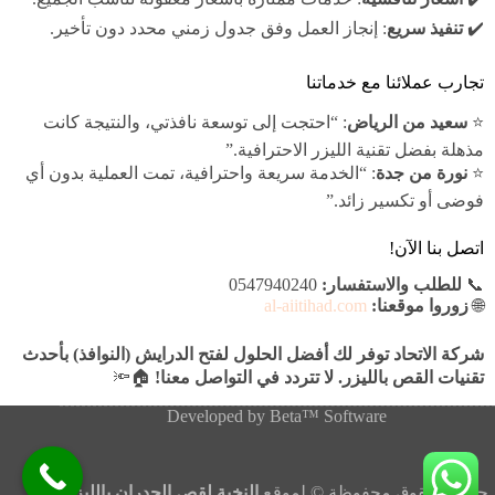
✔️
تنفيذ سريع
: إنجاز العمل وفق جدول زمني محدد دون تأخير.
تجارب عملائنا مع خدماتنا
⭐
سعيد من الرياض
: “احتجت إلى توسعة نافذتي، والنتيجة كانت
مذهلة بفضل تقنية الليزر الاحترافية.”
⭐
نورة من جدة
: “الخدمة سريعة واحترافية، تمت العملية بدون أي
فوضى أو تكسير زائد.”
اتصل بنا الآن!
📞
للطلب والاستفسار:
0547940240
🌐
زوروا موقعنا:
al-aiitihad.com
شركة الاتحاد توفر لك أفضل الحلول لفتح الدرايش (النوافذ) بأحدث
تقنيات القص بالليزر. لا تتردد في التواصل معنا!
🏠🔦
Developed by Beta™️ Software
جميع الحقوق محفوظة © لموقع
النخبة
لقص الجدران بالليزر